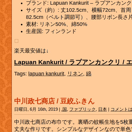
ブランド: Lapuan Kankurit – ラプアンカ
サイズ（約）: 丈102.5cm、横幅72cm、
82.5cm（ベルト調節可）、腰部リボン長さ片方
素材: リネン50%、綿50%
生産国: フィンランド
楽天最安値は↓
Lapuan Kankurit / ラプアンカンクリ /
Tags:
lapuan kankurit
,
リネン
,
綿
中川政七商店 / 豆絞ふきん
日曜日, 6月 16th, 2019 |
.国
,
ファブリック
,
日本
|
コメント
中川政七商店の布巾です。裏晒の蚊帳生地を5枚
丈夫な作りです。シンプルなデザインなので単色