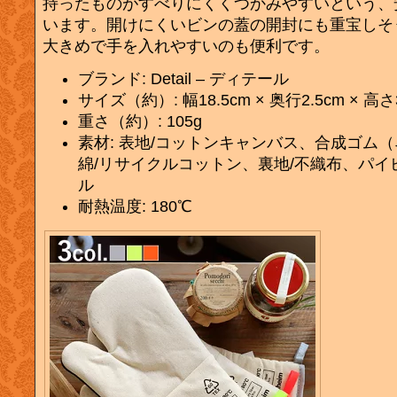
持ったものがすべりにくくつかみやすいという、
います。開けにくいビンの蓋の開封にも重宝しそ
大きめで手を入れやすいのも便利です。
ブランド: Detail – ディテール
サイズ（約）: 幅18.5cm × 奥行2.5cm × 高さ
重さ（約）: 105g
素材: 表地/コットンキャンバス、合成ゴム
綿/リサイクルコットン、裏地/不織布、パイ
ル
耐熱温度: 180℃