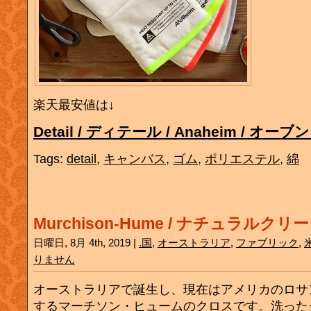
楽天最安値は↓
Detail / ディテール / Anaheim / オ
Tags:
detail
,
キャンバス
,
ゴム
,
ポリエステル
,
綿
Murchison-Hume / ナチュラルク
日曜日, 8月 4th, 2019 |
.国
,
オーストラリア
,
ファブリック
,
りません
オーストラリアで誕生し、現在はアメリカのロサ
するマーチソン・ヒュームのクロスです。洗った