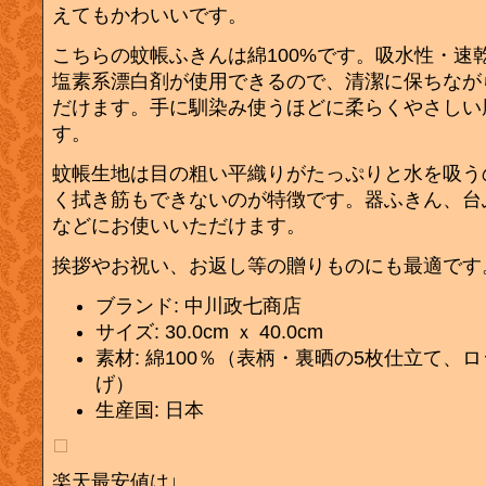
えてもかわいいです。
こちらの蚊帳ふきんは綿100%です。吸水性・速
塩素系漂白剤が使用できるので、清潔に保ちなが
だけます。手に馴染み使うほどに柔らくやさしい
す。
蚊帳生地は目の粗い平織りがたっぷりと水を吸う
く拭き筋もできないのが特徴です。器ふきん、台
などにお使いいただけます。
挨拶やお祝い、お返し等の贈りものにも最適です
ブランド: 中川政七商店
サイズ: 30.0cm ｘ 40.0cm
素材: 綿100％（表柄・裏晒の5枚仕立て、
げ）
生産国: 日本
楽天最安値は↓