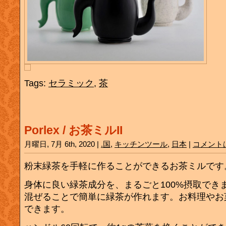
Tags:
セラミック
,
茶
Porlex / お茶ミルII
月曜日, 7月 6th, 2020 |
.国
,
キッチンツール
,
日本
|
コメント
粉末緑茶を手軽に作ることができるお茶ミルです
身体に良い緑茶成分を、まるごと100%摂取でき
混ぜることで簡単に緑茶が作れます。お料理やお
できます。