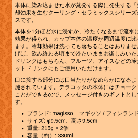
本体に染み込ませた水が蒸発する際に発生する「
却効果を生むクーリング・セラミックスシリーズ
スです。
本体を1分ほど水に浸すか、冷たくなるまで流水
効果が得られ、カップ本体の温度が周辺温度に比
ます。冷却効果は洗っても落ちることはありませ
げば、飲み終わる頃まで冷たいままお楽しみいた
ドリンクはもちろん、フルーツ、アイスなどの冷
ットドリンクにもご使用いただけます。
口に接する部分には口当たりがなめらかになるよ
施されています。テラコッタの本体にはチョーク
ことができるので、メッセージ付きのギフトとし
す。
ブランド: magisso – マギッソ / フィンラン
サイズ: φ9.5cm、高さ9.5cm
重量: 215g × 2個
容量（約）: 330ml