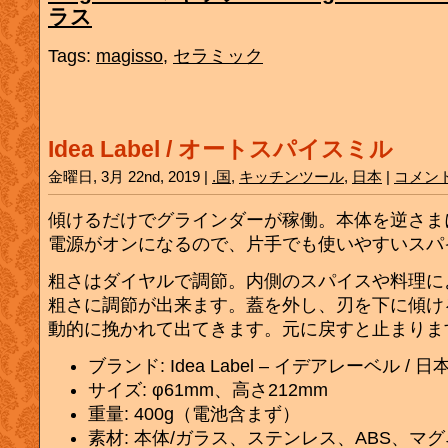
ラス
Tags:
magisso
,
セラミック
Idea Label / オートスパイスミル
金曜日, 3月 22nd, 2019 |
.国
,
キッチンツール
,
日本
|
コメン
傾けるだけでグラインダーが稼働。本体を逆さま
電源がオンになるので、片手でも使いやすいスパ
粗さはダイヤルで調節。内側のスパイスや料理に
粗さに調節が出来ます。蓋を外し、刃を下に傾け
動的に挽かれて出てきます。元に戻すと止まりま
ブランド: Idea Label – イデアレーベル / 日
サイズ: φ61mm、高さ212mm
重量: 400g（電池含まず）
素材: 本体/ガラス、ステンレス、ABS、マ