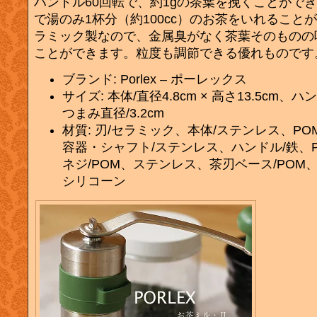
ハンドル60回転で、約1gの茶葉を挽くことができ
で湯のみ1杯分（約100cc）のお茶をいれること
ラミック製なので、金属臭がなく茶葉そのものの
ことができます。粒度も調節できる優れものです
ブランド: Porlex – ポーレックス
サイズ: 本体/直径4.8cm × 高さ13.5cm、ハ
つまみ直径/3.2cm
材質: 刃/セラミック、本体/ステンレス、PO
容器・シャフト/ステンレス、ハンドル/鉄、P
ネジ/POM、ステンレス、茶刃ベース/POM
シリコーン