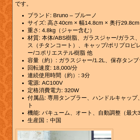
です。
ブランド: Bruno – ブルーノ
サイズ: 高さ40cm × 幅14.8cm × 奥行29.8cm
重さ: 4.8kg（ジャー含む）
材質: 本体/ABS樹脂、ガラスジャー/ガラス
ス（チタンコート）、キャップ/ポリプロピ
ー/コポリエステル樹脂 他
容量（約）: ガラスジャー/1.2L、保存タンブラ
回転速度: 18,000/分
連続使用時間（約）: 3分
電源: AC100V
定格消費電力: 320W
付属品: 専用タンブラー、ハンドルキャップ
ト
機能: バキューム、オート、自動調整（最大
生産国：中国