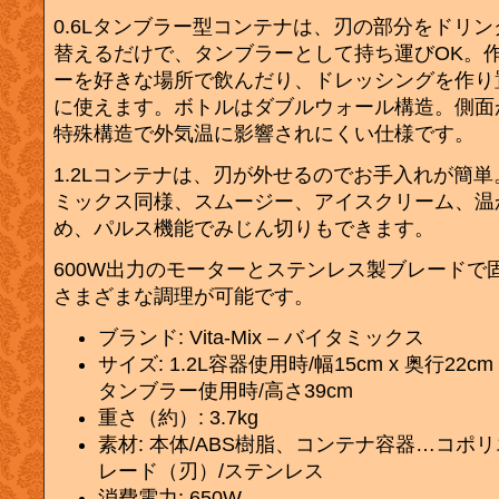
0.6Lタンブラー型コンテナは、刃の部分をドリ
替えるだけで、タンブラーとして持ち運びOK。
ーを好きな場所で飲んだり、ドレッシングを作り
に使えます。ボトルはダブルウォール構造。側面
特殊構造で外気温に影響されにくい仕様です。
1.2Lコンテナは、刃が外せるのでお手入れが簡
ミックス同様、スムージー、アイスクリーム、温
め、パルス機能でみじん切りもできます。
600W出力のモーターとステンレス製ブレードで
さまざまな調理が可能です。
ブランド: Vita-Mix – バイタミックス
サイズ: 1.2L容器使用時/幅15cm x 奥行22cm 
タンブラー使用時/高さ39cm
重さ（約）: 3.7kg
素材: 本体/ABS樹脂、コンテナ容器…コポ
レード（刃）/ステンレス
消費電力: 650W