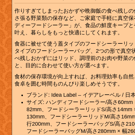
作りすぎてしまったおかずや晩御飯の食べ残しの
さ張る野菜類の保存など、ご家庭で手軽に真空保
ディーフードシーラー」が、食品の鮮度キープと
叶え、暮らしをもっと快適にしてくれます。
食器に被せて使う蓋タイプのフードシーラーリッ
タイプのフードシーラーバッグ、2つの形で真空
べ残しおかずにはリッド、調理前のお肉や野菜の
と、目的に合わせて使い方が選べます。
食材の保存環境が向上すれば、お料理効率も自然
食卓を囲む時間ものんびり楽しめそうです。
ブランド: Idea Label – イデアレーベル / 日
サイズ: ハンディフードシーラー/高さ60mm × 
82mm、フードシーラーリッドS/高さ14mm × 
130mm、フードシーラーリッドM/高さ16mm ×
行200mm、フードシーラーバッグS/高さ210m
フードシーラーバッグM/高さ280mm × 幅26