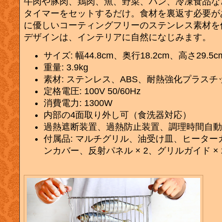
牛肉や豚肉、鶏肉、魚、野菜、パン、冷凍食品な
タイマーをセットするだけ。食材を裏返す必要が
に優しいコーティングフリーのステンレス素材を
デザインは、インテリアに自然になじみます。
サイズ: 幅44.8cm、奥行18.2cm、高さ29.5c
重量: 3.9kg
素材: ステンレス、ABS、耐熱強化プラスチ
定格電圧: 100V 50/60Hz
消費電力: 1300W
内部の4面取り外し可（食洗器対応）
過熱遮断装置、過熱防止装置、調理時間自動
付属品: マルチグリル、油受け皿、ヒーターガ
ンカバー、反射パネル × 2、グリルガイド ×