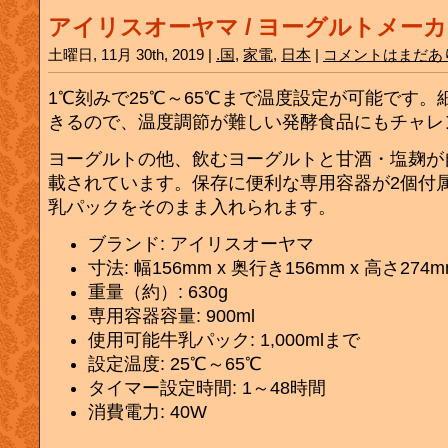
アイリスオーヤマ / ヨーグルトメーカー 
土曜日, 11月 30th, 2019 |
.国
,
家電
,
日本
|
コメントはまだあ
1℃刻みで25℃～65℃まで温度設定が可能です
きるので、温度調節が難しい発酵食品にもチャレ
ヨーグルトの他、飲むヨーグルトと甘酒・塩麹が
載されています。保存に便利な専用容器が2個付
乳パックをそのまま入れられます。
ブランド: アイリスオーヤマ
寸法: 幅156mm x 奥行き156mm x 高さ274m
重量（約）: 630g
専用容器容量: 900ml
使用可能牛乳パック: 1,000mlまで
設定温度: 25℃～65℃
タイマー設定時間: 1～48時間
消費電力: 40W