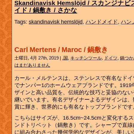
Skandinavisk Hemslöjd / スカン
イド / 鍋敷き / さかな
Tags:
skandinavisk hemslöjd
,
ハンドメイド
,
ハン
Carl Mertens / Maroc / 鍋敷き
土曜日, 4月 27th, 2019 |
.国
,
キッチンツール
,
ドイツ
,
鍋つか
はまだありません
カール・メルテンスは、ステンレスで有名なドイ
でナンバー1のホームウェアブランドです。191
ザインと高い品質を、伝統的な技巧と妥協のない
継いでいます。有名デザイナーよるデザインは、
賞に輝き、世界的にも有名なトップブランドです
こちらはサイズが、16.5cm~24.5cmと変化す
ンドトリベット（鍋敷き）です。シャープで直線
に組み合わさった幾何学的なデザインが、美しい