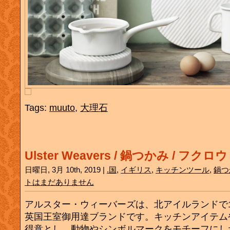
Tags:
muuto
,
大理石
Ulster Weavers / 鍋つかみ / フクロウ
日曜日, 3月 10th, 2019 |
.国
,
イギリス
,
キッチンツール
,
鍋つ
トはまだありません
アルスター・ウィーバーズは、北アイルランドで1
英国王室御用達ブランドです。キッチンアイテム
得意とし、動物やシンボルマークをモチーフにし