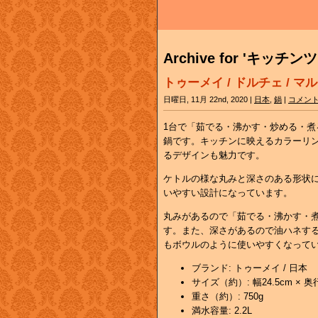
Archive for 'キッチン
トゥーメイ / ドルチェ / マ
日曜日, 11月 22nd, 2020 |
日本
,
鍋
|
コメン
1台で「茹でる・沸かす・炒める・煮
鍋です。キッチンに映えるカラーリ
るデザインも魅力です。
ケトルの様な丸みと深さのある形状
いやすい設計になっています。
丸みがあるので「茹でる・沸かす・
す。また、深さがあるので油ハネす
もボウルのように使いやすくなって
ブランド: トゥーメイ / 日本
サイズ（約）: 幅24.5cm × 奥行
重さ（約）: 750g
満水容量: 2.2L