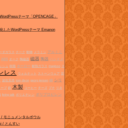
ordPressテーマ「OPENCAGE」
したWordPressテーマ Emanon
ド
アルミニ
ーダガラス
チーク
動物
メラミン
磁器
陶器
ABS
ハンドメ
オーク
陶磁器
ホーロー
ッシュ
樹脂
耐熱ガラス
magisso
ス
ンレス
ウォルナット
ストーンウェア
花
シリ
綿
ク
波佐見焼
tom dixon
georg jensen
木製
リーブ
鉄
コーヒー
チーズ
ブナ
リネ
ポリプロピレン
脂
living talk
ポリエチレン
ghts / モニュメンタルボウル
omi / とんすい