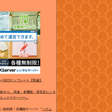
ーSEOテンプレート【賢威】
(税抜)から、高速・多機能・高安定レンタ
エックスサーバー』
ン無制限！高機能サーバー『
ヘテム