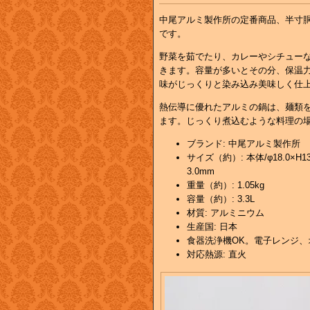
中尾アルミ製作所の定番商品、半寸
です。
野菜を茹でたり、カレーやシチュー
きます。容量が多いとその分、保温
味がじっくりと染み込み美味しく仕
熱伝導に優れたアルミの鍋は、麺類
ます。じっくり煮込むような料理の
ブランド: 中尾アルミ製作所
サイズ（約）: 本体/φ18.0×H
3.0mm
重量（約）: 1.05kg
容量（約）: 3.3L
材質: アルミニウム
生産国: 日本
食器洗浄機OK。電子レンジ、
対応熱源: 直火