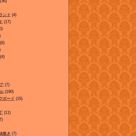
(36)
ランド
(4)
ド
(17)
0)
)
(6)
)
(4)
ア
(7)
ル
(190)
グボード
(15)
丁
(11)
7)
鍋敷き
(7)