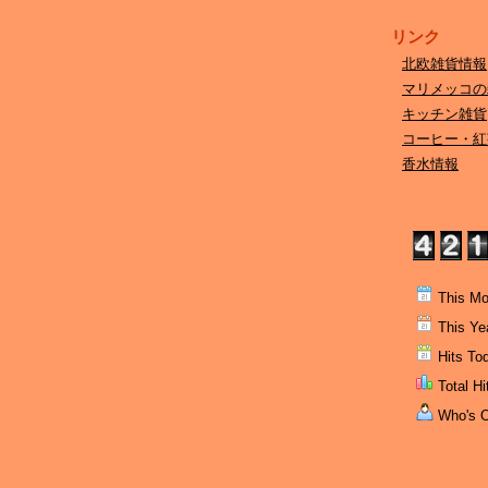
リンク
北欧雑貨情報
マリメッコの
キッチン雑貨
コーヒー・紅
香水情報
This Mo
This Yea
Hits Tod
Total Hi
Who's On