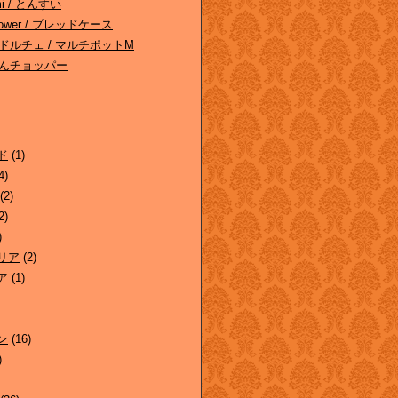
omi / とんすい
/ Tower / ブレッドケース
 ドルチェ / マルチポットM
んぶんチョッパー
ド
(1)
4)
(2)
2)
)
リア
(2)
ア
(1)
ン
(16)
)