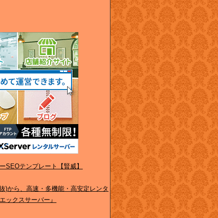
ーSEOテンプレート【賢威】
(税抜)から、高速・多機能・高安定レンタ
エックスサーバー』