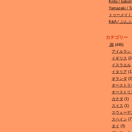
Kinto / kak
Yamazaki 
トゥーメイ /
K&A / ぶ
カテゴリー
.国
(446)
アイルラン
イギリス
(2
イスラエル
イタリア
(1
オランダ
(3
オーストラ
オーストリ
カナダ
(1)
スイス
(1)
スウェーデ
スペイン
(7
タイ
(3)