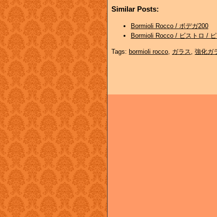
Similar Posts:
Bormioli Rocco / ボデガ200
Bormioli Rocco / ビストロ 
Tags:
bormioli rocco
,
ガラス
,
強化ガ