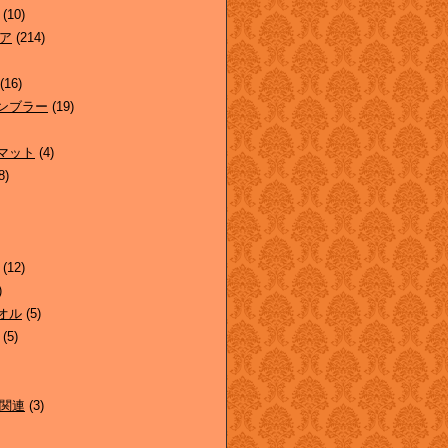
(10)
ア
(214)
(16)
ンブラー
(19)
マット
(4)
8)
(12)
)
オル
(5)
(5)
関連
(3)