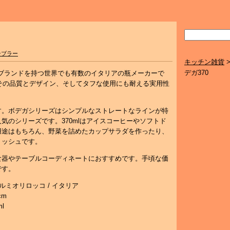
ンブラー
キッチン雑貨
デガ370
含むブランドを持つ世界でも有数のイタリアの瓶メーカーで
、その品質とデザイン、そしてタフな使用にも耐える実用性
す。ボデガシリーズはシンプルなストレートなラインが特
気のシリーズです。370mlはアイスコーヒーやソフトド
用途はもちろん、野菜を詰めたカップサラダを作ったり、
リッシュです。
食器やテーブルコーディネートにおすすめです。手頃な価
です。
 – ボルミオリロッコ / イタリア
cm
l