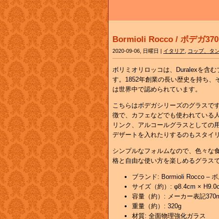
Bormioli Rocco / ボデガ370
2020-09-06, 日曜日 |
イタリア
,
コップ、タ
ボリミオリロッコは、Duralexを
す。1852年創業の長い歴史を持ち
は世界中で認められています。
こちらはボデガシリーズのグラスで
徴で、カフェなどでも使われている人
リンク、アルコールグラスとしての
デザートを入れたりするのもスタイ
シンプルなフォルムなので、色々な
格と自由な使い方を楽しめるグラス
ブランド: Bormioli Rocco
サイズ（約）: φ8.4cm × H9.0
容量（約）: メーカー表記370m
重量（約）: 320g
材質: 全面物理強化ガラス