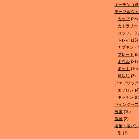
キッチン収納
テーブルウェ
カップ
(28)
カトラリー
コップ、タ
トレイ
(13)
ナプキン・
プレート
(5
ボウル
(21)
ポット
(10)
魔法瓶
(3)
ファブリック
エプロン
(4
キッチンタ
ワイングッズ
家電
(10)
洗剤
(2)
製菓・製パン
型
(1)