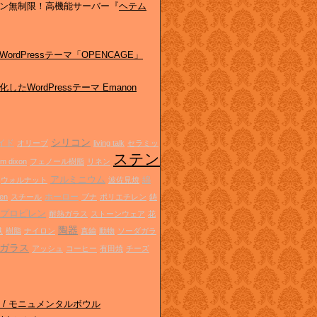
ン無制限！高機能サーバー『
ヘテム
ordPressテーマ「OPENCAGE」
したWordPressテーマ Emanon
ド
シリコン
イド
オリーブ
living talk
セラミッ
ステン
om dixon
フェノール樹脂
リネン
アルミニウム
綿
ウォルナット
波佐見焼
ホーロー
sen
スチール
ブナ
ポリエチレン
鋳
プロピレン
耐熱ガラス
ストーンウェア
花
陶器
鉄
樹脂
ナイロン
真鍮
動物
ソーダガラ
ガラス
アッシュ
コーヒー
有田焼
チーズ
ghts / モニュメンタルボウル