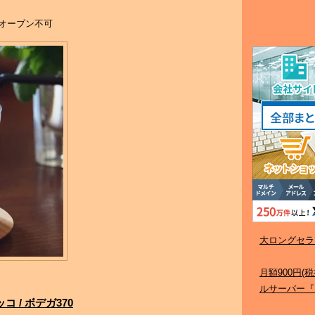
オーブン不可
大ロングセラ
月額900円
ルサーバー『
ッコ / ボデガ370