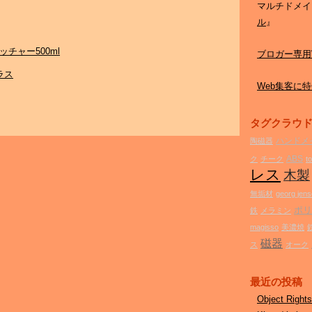
マルチドメイ
ル
』
/ ピッチャー500ml
ブロガー専用W
ラス
Web集客に特化
タグクラウ
ハンドメ
陶磁器
ABS
ク
チーク
t
レス
木製
無垢材
georg jen
ポリ
鉄
メラミン
magisso
美濃焼
磁器
ス
オーク
最近の投稿
Object Ri